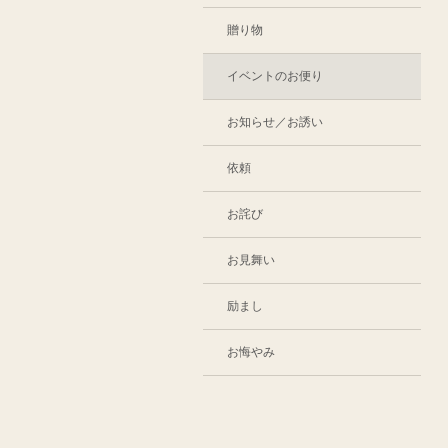
贈り物
イベントのお便り
お知らせ／お誘い
依頼
お詫び
お見舞い
励まし
お悔やみ