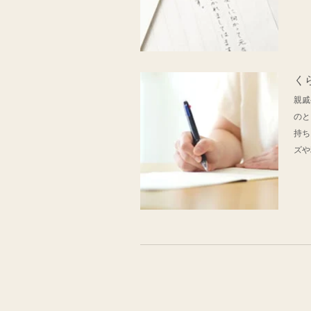
く
親戚
のと
持ち
ズや