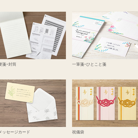
便箋・封筒
一筆箋・ひとこと箋
メッセージカード
祝儀袋