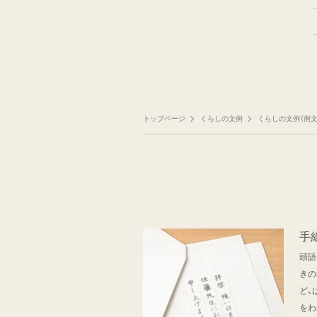
トップページ
くらしの文例
くらしの文例（例文
手
頭語
きの
ど、
をわ