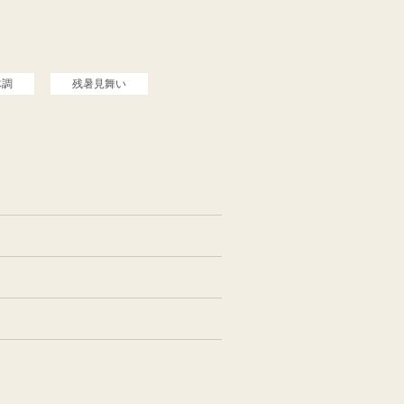
体調
残暑見舞い