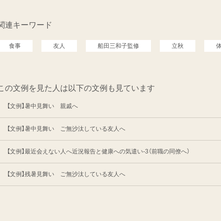
関連キーワード
食事
友人
船田三和子監修
立秋
この文例を見た人は以下の文例も見ています
【文例】暑中見舞い 親戚へ
【文例】暑中見舞い ご無沙汰している友人へ
【文例】最近会えない人へ近況報告と健康への気遣い-3（前職の同僚へ）
【文例】残暑見舞い ご無沙汰している友人へ