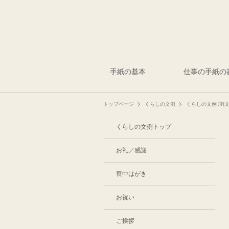
手紙の基本
仕事の手紙の
トップページ
くらしの文例
くらしの文例（例文
くらしの文例トップ
お礼／感謝
喪中はがき
お祝い
ご挨拶