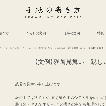
書き方
くらしの文例
仕事の文例
特集
）：イベントのお便り
くらしの文例（例文）：イベントのお便り（残暑見舞い）
【文例】残暑見舞
【文例】残暑見舞い 親し
残暑お見舞い申し上げます
暦の上では秋ですが、衰え知らずの今年の夏をいかが
勝りの○○さんですから、この暑さの中でも無理をして