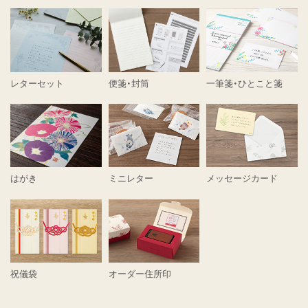
レターセット
便箋・封筒
一筆箋・ひとこと箋
はがき
ミニレター
メッセージカード
祝儀袋
オーダー住所印