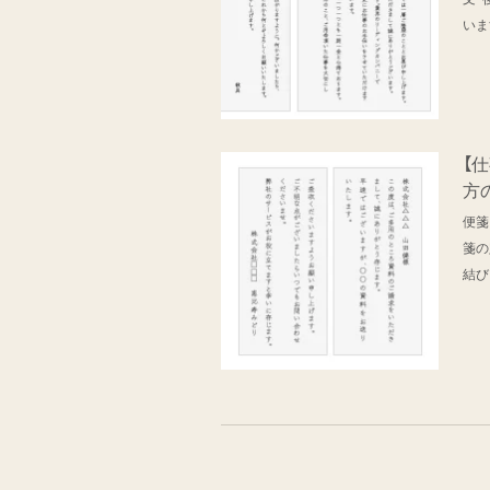
いま
【
方
便箋
箋の
結び