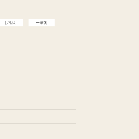
お礼状
一筆箋