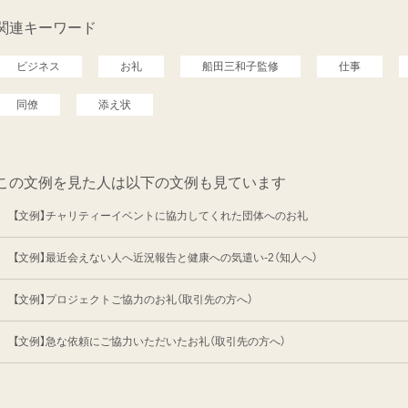
関連キーワード
ビジネス
お礼
船田三和子監修
仕事
同僚
添え状
この文例を見た人は以下の文例も見ています
【文例】チャリティーイベントに協力してくれた団体へのお礼
【文例】最近会えない人へ近況報告と健康への気遣い-2（知人へ）
【文例】プロジェクトご協力のお礼（取引先の方へ）
【文例】急な依頼にご協力いただいたお礼（取引先の方へ）