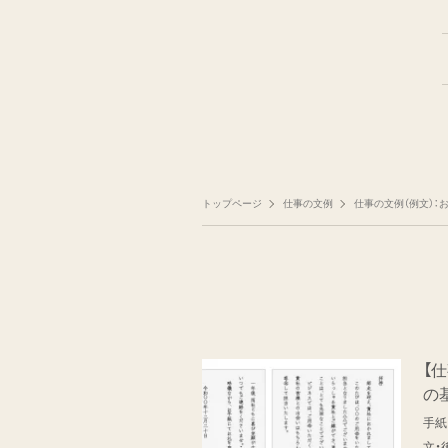
トップページ
仕事の文例
仕事の文例（例文）：
【
の
手紙
文・