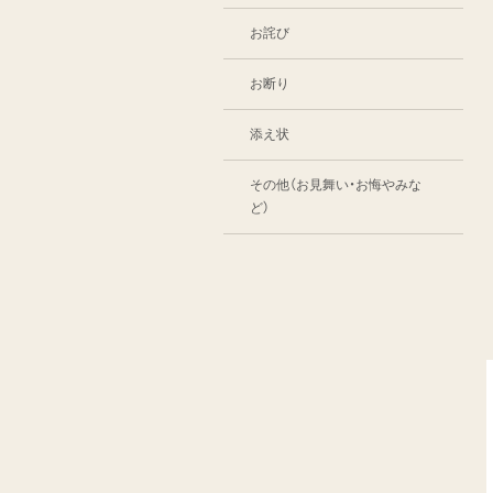
お詫び
お断り
添え状
その他（お見舞い・お悔やみな
ど）