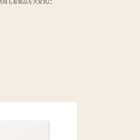
先様も新製品を大変気に
。