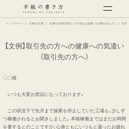
トップページ
仕事の文例
仕事の文例（例文）：その他（お見舞い・お悔やみなど）
仕事
手紙の基本
仕事の手紙の書き方
【文例】取引先の方への健康への気遣い
（取引先の方へ）
くらしの文例
〇〇様
仕事の文例
いつも大変お世話になっております。
特集
この状況下で先月まで操業を停止していた工場も、少しず
ミドリオフィシャルサイト
つ稼働されるとお聞きしました。本格稼働まではまだお時間
を要するとのことですが、心身ともにいつもと違ったお疲れ