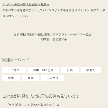
きれいな手紙が書ける便箋 お礼状用
文字の中心線を意識することでバランスよく文字を書き進められる「秘密の下敷
き」が付いています。
文例（例文）監修：一般社団法人日本プロトコール・マナー協会
理事長 船田三和子
関連キーワード
ビジネス
船田三和子監修
仕事
取引先
便箋
健康
コロナ禍
この文例を見た人は以下の文例も見ています
【文例】療養中のお見舞い（取引先の方へ）