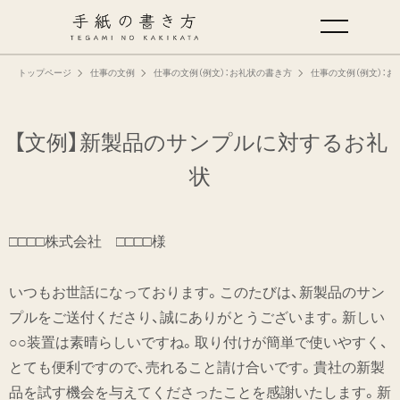
トップページ
仕事の文例
仕事の文例（例文）：お礼状の書き方
仕事の文例（例文）：お
手紙の基本
仕事の手紙の書き方
【文例】新製品のサンプルに対するお礼
状
くらしの文例
□□□□株式会社 □□□□様
仕事の文例
いつもお世話になっております。このたびは、新製品のサン
特集
プルをご送付くださり、誠にありがとうございます。新しい
○○装置は素晴らしいですね。取り付けが簡単で使いやすく、
ミドリオフィシャルサイト
とても便利ですので、売れること請け合いです。貴社の新製
品を試す機会を与えてくださったことを感謝いたします。新