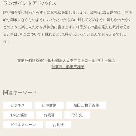
ワンポイントアドバイス
贈り物を受け取ったらすぐにお礼状を出しましょう。出来れば3日以内に。 事務
的な印象にならないように、いただいたものに対してどのように嬉しかったか、
どのように楽しんだかを具体的に書きます。 相手がその品を選んだ気持が分か
るときは、そこについても触れると、気持が伝わったと喜んでもらえるでしょ
う。
文例（例文）監修：一般社団法人日本プロトコール・マナー協会
理事長 船田三和子
関連キーワード
ビジネス
仕事文例
船田三和子監修
お礼・感謝
お歳暮
取引先
ビジネスシーン
お礼状