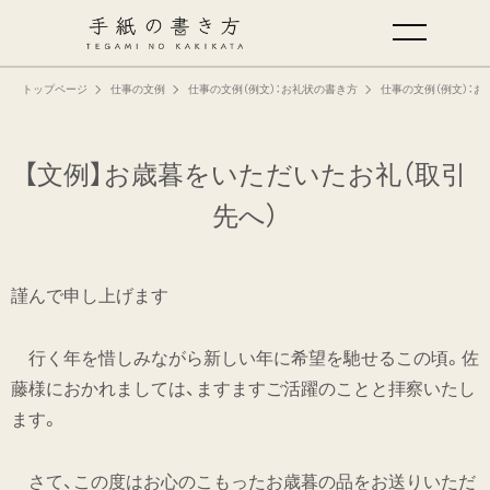
トップページ
仕事の文例
仕事の文例（例文）：お礼状の書き方
仕事の文例（例文）：
手紙の基本
仕事の手紙の書き方
【文例】お歳暮をいただいたお礼（取引
先へ）
くらしの文例
謹んで申し上げます
仕事の文例
行く年を惜しみながら新しい年に希望を馳せるこの頃。佐
特集
藤様におかれましては、ますますご活躍のことと拝察いたし
ます。
ミドリオフィシャルサイト
さて、この度はお心のこもったお歳暮の品をお送りいただ