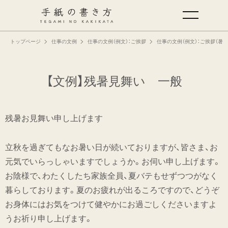
トップページ
仕事の文例
仕事の文例（例文）：ご挨拶
仕事の文例（例文）：ご挨拶（暑
手紙の基本
仕事の手紙の書き方
【文例】残暑見舞い 一般
くらしの文例
残暑お見舞い申し上げます
仕事の文例
立秋を過ぎてもなお暑い日が続いておりますが、皆さま、お
元気でいらっしゃいますでしょうか。お伺い申し上げます。
特集
お陰様で、わたくしたち家族全員、夏バテもせずつつがなく
暮らしております。夏のお疲れが出るころですので、どうぞ
ミドリオフィシャルサイト
お身体にはお気をつけて健やかにお過ごしくださいますよ
うお祈り申し上げます。