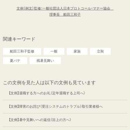
文例（例文）監修：一般社団法人日本プロトコール・マナー協会
理事長 船田三和子
関連キーワード
船田三和子監修
一般
家族
立秋
夏バテ
残暑見舞い
この文例を見た人は以下の文例も見ています
【文例】退職する方へのお礼（定年退職する上司へ）
【文例】障害のお詫び（受注システムのトラブル）取引業者様へ
【文例】暑中見舞いへの返信（目上の方へ）