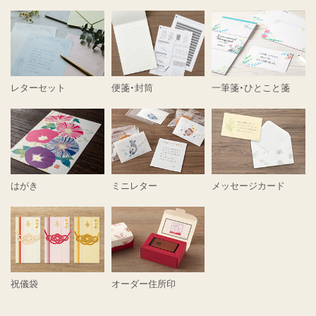
レターセット
便箋・封筒
一筆箋・ひとこと箋
はがき
ミニレター
メッセージカード
祝儀袋
オーダー住所印