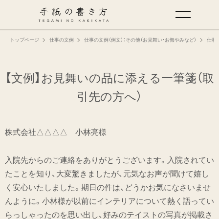
トップページ
仕事の文例
仕事の文例（例文）：その他（お見舞い・お悔やみなど）
仕事
手紙の基本
仕事の手紙の書き方
【文例】お見舞いの品に添える一筆箋
（取
引先の方へ）
くらしの文例
株式会社△△△△ 小林亮様
仕事の文例
入院先からのご連絡をありがとうございます。入院されてい
特集
たことを知り、大変驚きましたが、元気なお声が聞けて嬉し
く安心いたしました。期日の件は、どうかお気になさいませ
ミドリオフィシャルサイト
んように。小林様が以前にインテリアについて熱く語ってい
らっしゃったのを思い出し、好みのテイストの写真が掲載さ