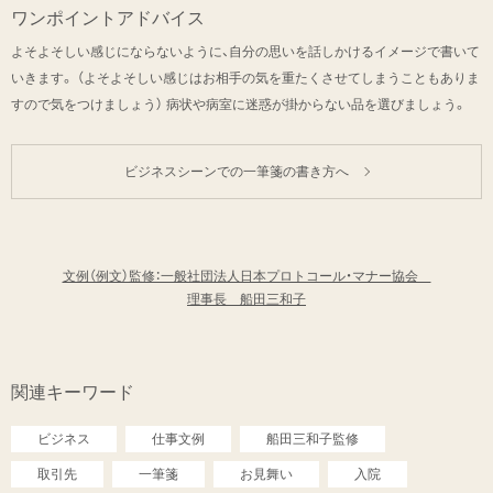
ワンポイントアドバイス
よそよそしい感じにならないように、自分の思いを話しかけるイメージで書いて
いきます。 （よそよそしい感じはお相手の気を重たくさせてしまうこともありま
すので気をつけましょう） 病状や病室に迷惑が掛からない品を選びましょう。
ビジネスシーンでの一筆箋の書き方へ
文例（例文）監修：一般社団法人日本プロトコール・マナー協会
理事長 船田三和子
関連キーワード
ビジネス
仕事文例
船田三和子監修
取引先
一筆箋
お見舞い
入院