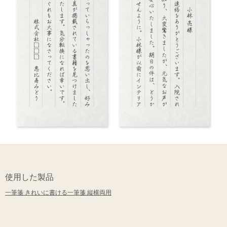
使用した製品
一筆箋 きれいに書ける一筆箋 縦横両用