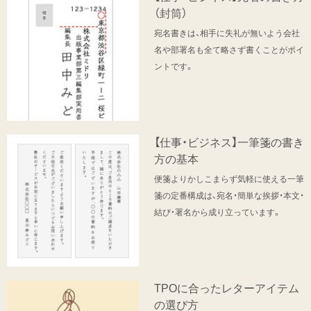
（封筒）
宛名書きは、相手に失礼が無いよう会社
名や部署名も全て略さず書くことがポイ
ントです。
【仕事・ビジネス】一筆箋の書き
方の基本
便箋よりかしこまらず気軽に使える一筆
箋の定番構成は、宛名・簡単な挨拶・本文・
結び・署名から成り立っています。
TPOに合ったレターアイテム
の選び方