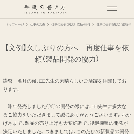
トップページ
仕事の文例
仕事の文例（例文）：依頼・招待
仕事の文例（例文）：依頼・招待
手紙の基本
仕事の手紙の書き方
【文例】久しぶりの方へ 再度仕事を依
頼
（製品開発の協力）
くらしの文例
謹啓 名月の候、□□先生の素晴らしいご活躍を拝聞してお
仕事の文例
ります。
特集
昨年発売しました〇〇の開発の際には、□□先生に多大な
るご協力をいただきまして誠にありがとうございます。おか
ミドリオフィシャルサイト
げさまで、製品の売り上げも大変好調で、後継機種の開発が
決定いたしました。つきましては、このたびの新製品の開発