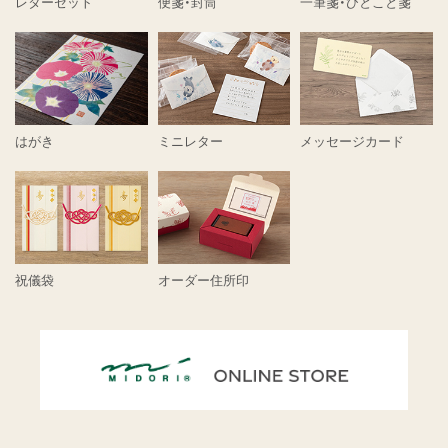
レターセット
便箋・封筒
一筆箋・ひとこと箋
はがき
ミニレター
メッセージカード
祝儀袋
オーダー住所印