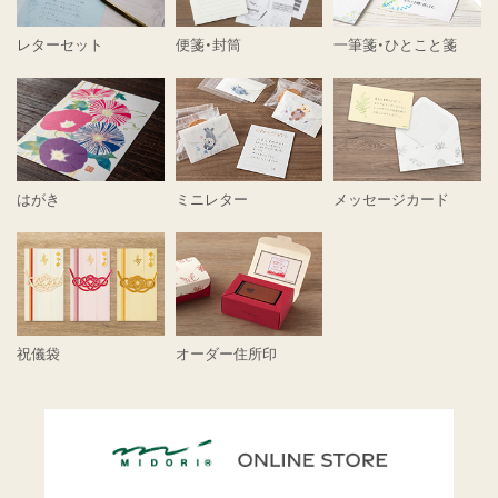
レターセット
便箋・封筒
一筆箋・ひとこと箋
はがき
ミニレター
メッセージカード
祝儀袋
オーダー住所印