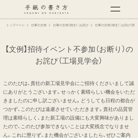
トップページ
仕事の文例
仕事の文例（例文）：お詫び
仕事の文例（例文）：お詫び（辞
手紙の基本
仕事の手紙の書き方
【文例】招待イベント不参加（お断り）の
お詫び
（工場見学会）
くらしの文例
このたびは、貴社の新工場見学会にご招待くださいまして誠
仕事の文例
にありがとうございます。せっかく素晴らしい機会をいただ
きましたのに申し訳ございません。どうしても日程の都合が
特集
つかず、このたびは遠慮させていただきます。貴社の品質管
理は素晴らしく、また新工場の設備にも大変興味がありまし
ミドリオフィシャルサイト
たので、このたび参加できないことは大変残念でなりませ
ん。これに懲りず、また機会がございましたら、ぜひご案内