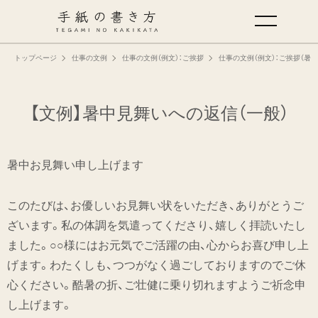
トップページ
仕事の文例
仕事の文例（例文）：ご挨拶
仕事の文例（例文）：ご挨拶（暑
手紙の基本
仕事の手紙の書き方
【文例】暑中見舞いへの返信（一般）
くらしの文例
暑中お見舞い申し上げます
仕事の文例
このたびは、お優しいお見舞い状をいただき、ありがとうご
ざいます。私の体調を気遣ってくださり、嬉しく拝読いたし
特集
ました。○○様にはお元気でご活躍の由、心からお喜び申し上
げます。わたくしも、つつがなく過ごしておりますのでご休
ミドリオフィシャルサイト
心ください。酷暑の折、ご壮健に乗り切れますようご祈念申
し上げます。