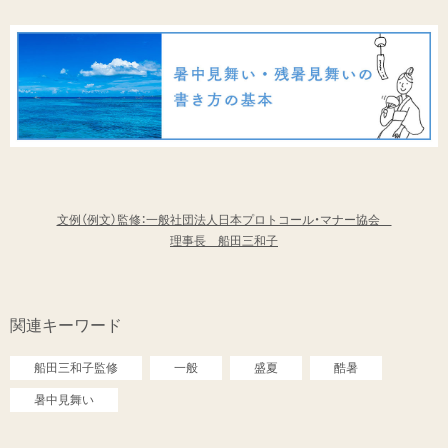
文例（例文）監修：一般社団法人日本プロトコール・マナー協会
理事長 船田三和子
関連キーワード
船田三和子監修
一般
盛夏
酷暑
暑中見舞い