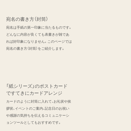
宛名の書き方（封筒）
宛名は手紙の第一印象に当たるものです。
どんなに内容が良くても表書きが雑であ
れば好印象になりません。このページでは
宛名の書き方（封筒）をご紹介します。
「紙シリーズ」のポストカード
ですてきにカードアレンジ
カードのように封筒に入れて、お礼状や挨
拶状、イベントのご案内、記念日のお祝い
や感謝の気持ちを伝えるコミュニケーシ
ョンツールとしてもおすすめです。