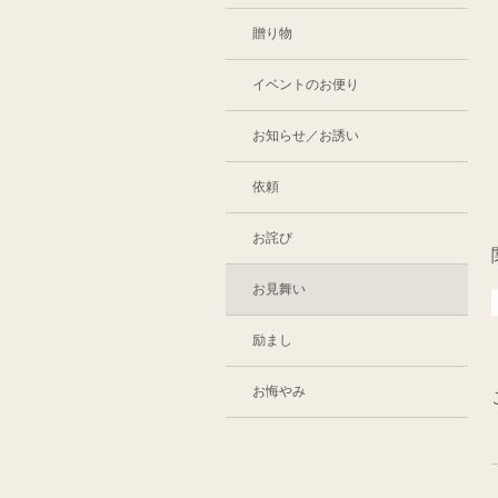
贈り物
イベントのお便り
お知らせ／お誘い
依頼
お詫び
お見舞い
励まし
お悔やみ