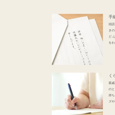
手
頭語
きの
ど、
をわ
く
親戚
のと
持ち
ズや