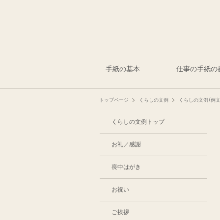
手紙の基本
仕事の手紙の
トップページ
くらしの文例
くらしの文例（例文
くらしの文例トップ
お礼／感謝
喪中はがき
お祝い
ご挨拶