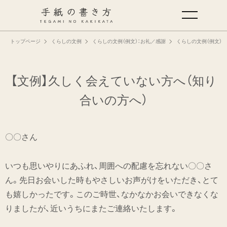
トップページ
くらしの文例
くらしの文例（例文）：お礼／感謝
くらしの文例（例文）：
手紙の基本
仕事の手紙の書き方
【文例】久しく会えていない方へ（知り
合いの方へ）
くらしの文例
〇〇さん
仕事の文例
いつも思いやりにあふれ、周囲への配慮を忘れない〇〇さ
特集
ん。先日お会いした時もやさしいお声がけをいただき、とて
も嬉しかったです。このご時世、なかなかお会いできなくな
ミドリオフィシャルサイト
りましたが、近いうちにまたご連絡いたします。