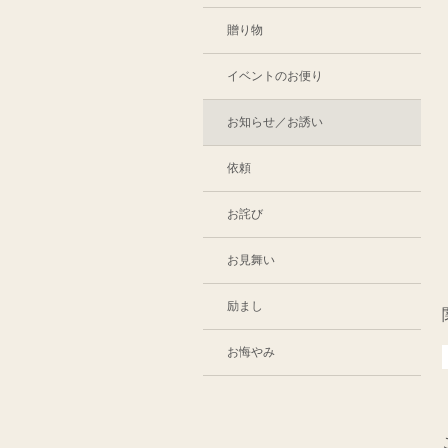
贈り物
イベントのお便り
お知らせ／お誘い
依頼
お詫び
お見舞い
励まし
お悔やみ