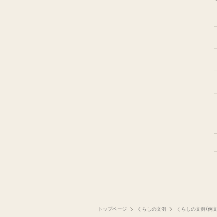
トップページ
くらしの文例
くらしの文例（例文