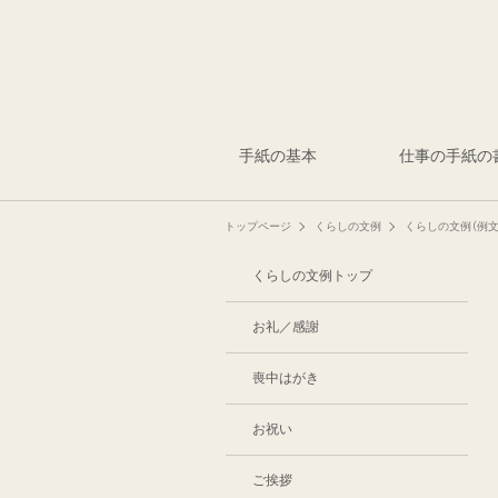
手紙の基本
仕事の手紙の
トップページ
くらしの文例
くらしの文例（例文
くらしの文例トップ
お礼／感謝
喪中はがき
お祝い
ご挨拶