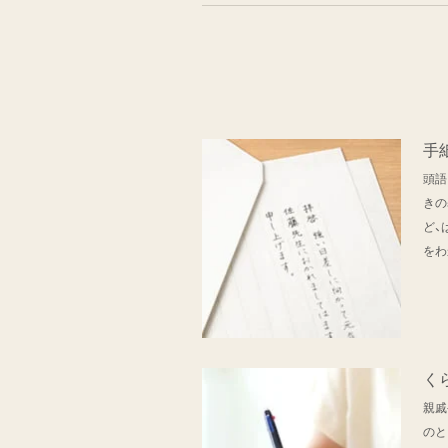
手
頭語
きの
ど、
をわ
く
親戚
のと