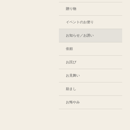
贈り物
イベントのお便り
お知らせ／お誘い
依頼
お詫び
お見舞い
励まし
お悔やみ