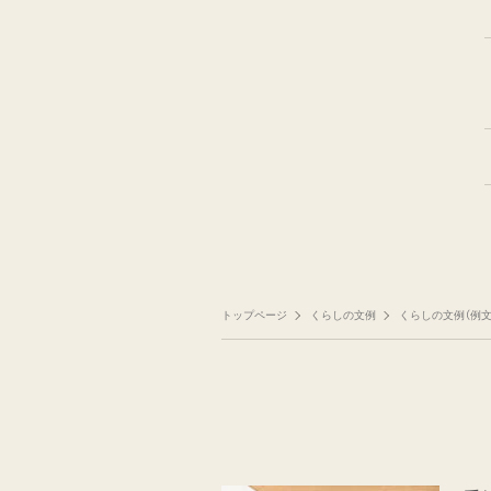
トップページ
くらしの文例
くらしの文例（例文