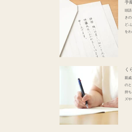
手
頭語
きの
ど、
をわ
く
親戚
のと
持ち
ズや