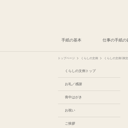
手紙の基本
仕事の手紙の
トップページ
くらしの文例
くらしの文例（例文
くらしの文例トップ
お礼／感謝
喪中はがき
お祝い
ご挨拶