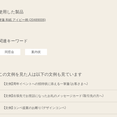
使用した製品
便箋 和紙 アイビー柄 (20489006)
関連キーワード
同窓会
案内状
この文例を見た人は以下の文例も見ています
【文例】周年イベントへの招待状に添える一筆箋（お客さまへ）
【文例】出張先でお世話になったお礼のメッセージカード（取引先の方へ）
【文例】コンペ提案のお断り（デザインコンペ）