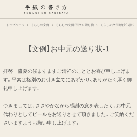
トップページ
くらしの文例
くらしの文例（例文）：贈り物
くらしの文例（例文）：贈り
手紙の基本
仕事の手紙の書き方
【文例】お中元の送り状-1
くらしの文例
拝啓 盛夏の候ますますご清祥のこととお喜び申し上げま
す。平素は格別のお引き立てにあずかり、ありがたく厚く御
仕事の文例
礼申し上げます。
特集
つきましては、ささやかながら感謝の意を表したく、お中元
代わりとしてビールをお送りさせて頂きました。ご笑納くだ
ミドリオフィシャルサイト
さいますようお願い申し上げます。