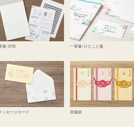
便箋・封筒
一筆箋・ひとこと箋
メッセージカード
祝儀袋