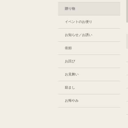
贈り物
イベントのお便り
お知らせ／お誘い
依頼
お詫び
お見舞い
励まし
お悔やみ