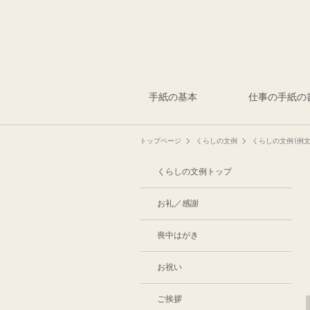
手紙の基本
仕事の手紙の
トップページ
くらしの文例
くらしの文例（例文
くらしの文例トップ
お礼／感謝
喪中はがき
お祝い
ご挨拶