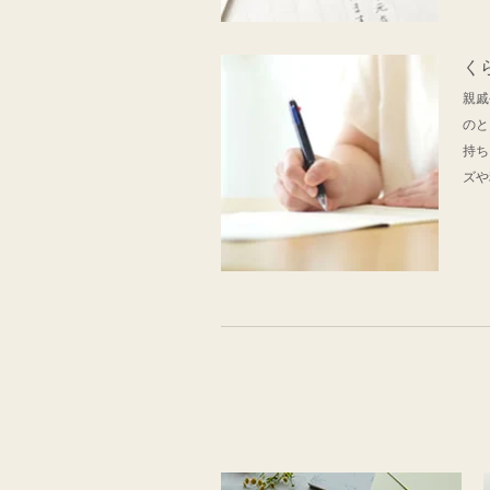
く
親戚
のと
持ち
ズや