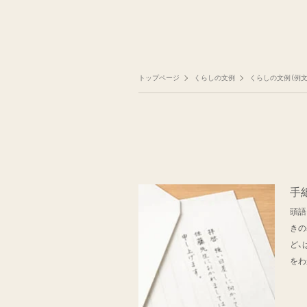
トップページ
くらしの文例
くらしの文例（例文
手
頭語
きの
ど、
をわ