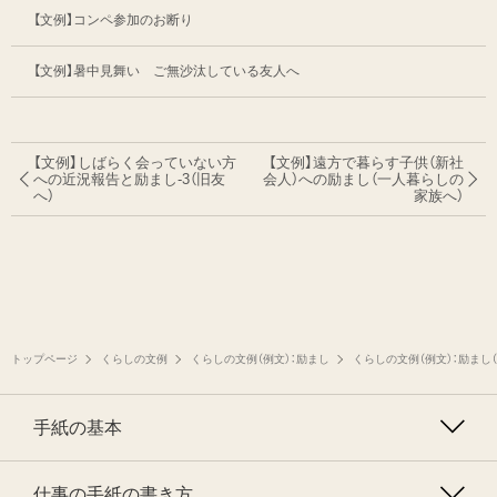
【文例】コンペ参加のお断り
【文例】暑中見舞い ご無沙汰している友人へ
【文例】しばらく会っていない方
【文例】遠方で暮らす子供（新社
への
近況報告と励まし-3（旧友
会人）への
励まし（一人暮らしの
へ）
家族へ）
トップページ
くらしの文例
くらしの文例（例文）：励まし
くらしの文例（例文）：励まし
手紙の基本
仕事の手紙の書き方