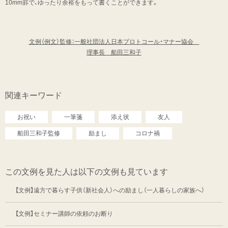
10mm罫で、ゆったり余裕をもって書くことができます。
文例（例文）監修：一般社団法人日本プロトコール・マナー協会
理事長 船田三和子
関連キーワード
お祝い
一筆箋
添え状
友人
船田三和子監修
励まし
コロナ禍
この文例を見た人は以下の文例も見ています
【文例】遠方で暮らす子供（新社会人）への励まし（一人暮らしの家族へ）
【文例】セミナー講師の依頼のお断り