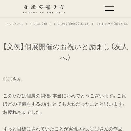
トップページ
くらしの文例
くらしの文例（例文）：励まし
くらしの文例（例文）：励ま
手紙の基本
仕事の手紙の書き方
【文例】個展開催のお祝いと励まし（友人
へ）
くらしの文例
〇〇さん
仕事の文例
このたびは個展の開催、本当におめでとうございます。これ
特集
ほどの準備をするのは、とても大変だったことと思います。
お疲れさまでした。
ミドリオフィシャルサイト
ずっと目標にされていたことが実現され、〇〇さんの作品