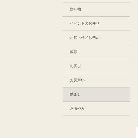
贈り物
イベントのお便り
お知らせ／お誘い
依頼
お詫び
お見舞い
励まし
お悔やみ