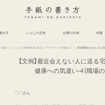
書き方
くらしの文例
仕事の文例
特集
）：励まし
くらしの文例（例文）：励まし（プライベートでの励まし）
【文例】最近会えない人に送
【文例】最近会えない人に送る
健康への気遣い-4（職場の
〇〇さん