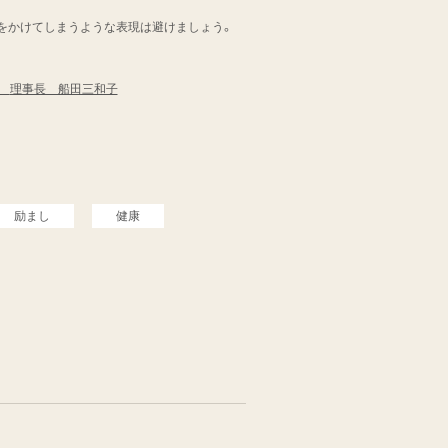
をかけてしまうような表現は避けましょう。
会
理事長 船田三和子
励まし
健康