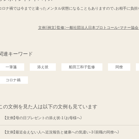
コロナ禍では今までと違ったメンタル状態になることもありますので、お相手に負担
文例（例文）監修：一般社団法人日本プロトコール・マナー協
関連キーワード
一筆箋
添え状
船田三和子監修
同僚
コロナ禍
この文例を見た人は以下の文例も見ています
【文例】母の日プレゼントの添え状-1（お母様へ）
【文例】最近会えない人へ近況報告と健康への気遣い-3（前職の同僚へ）