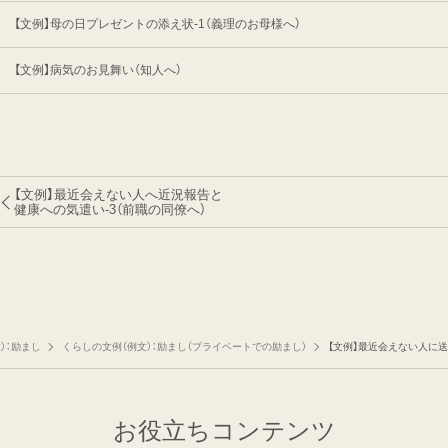
【文例】母の日プレゼントの添え状-1（義理のお母様へ）
【文例】病気のお見舞い（知人へ）
【文例】最近会えない人へ近況報告と
健康への気遣い-3（前職の同僚へ）
）：励まし
くらしの文例（例文）：励まし（プライベートでの励まし）
【文例】最近会えない人に送
お役立ちコンテンツ