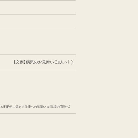
【文例】病気のお見舞い（知人へ）
る宅配便に添える健康への気遣い-4（職場の同僚へ）