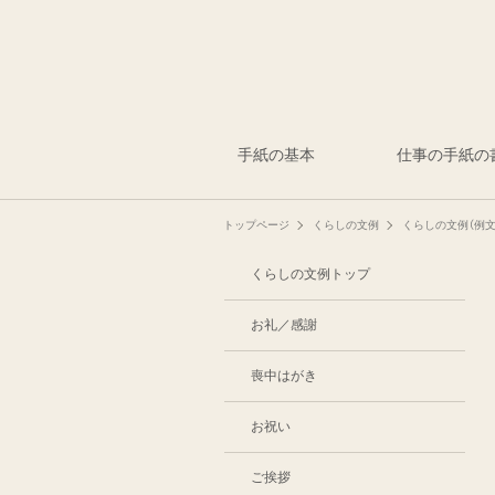
手紙の基本
仕事の手紙の
トップページ
くらしの文例
くらしの文例（例文
くらしの文例トップ
お礼／感謝
喪中はがき
お祝い
ご挨拶