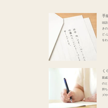
手
頭語
きの
ど、
をわ
く
親戚
のと
持ち
ズや