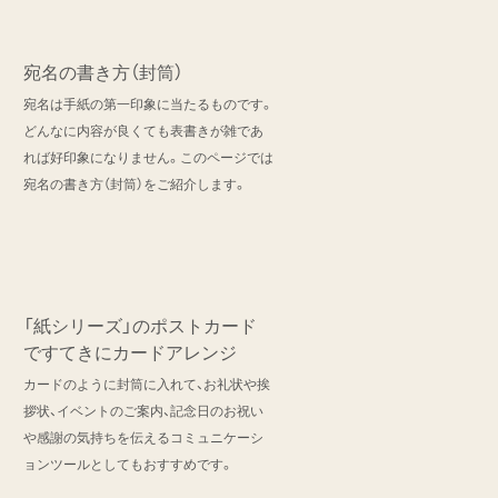
宛名の書き方（封筒）
宛名は手紙の第一印象に当たるものです。
どんなに内容が良くても表書きが雑であ
れば好印象になりません。このページでは
宛名の書き方（封筒）をご紹介します。
「紙シリーズ」のポストカード
ですてきにカードアレンジ
カードのように封筒に入れて、お礼状や挨
拶状、イベントのご案内、記念日のお祝い
や感謝の気持ちを伝えるコミュニケーシ
ョンツールとしてもおすすめです。