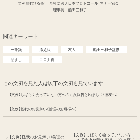
文例（例文）監修：一般社団法人日本プロトコール・マナー協会
理事長 船田三和子
関連キーワード
一筆箋
添え状
友人
船田三和子監修
励まし
コロナ禍
この文例を見た人は以下の文例も見ています
【文例】しばらく会っていない方への近況報告と励まし-2（旧友へ）
【文例】怪我のお見舞い（義理のお母様へ）
【文例】しばらく会っていない方
【文例】怪我のお見舞い（義理の
への
近況報告と励まし-2（旧友