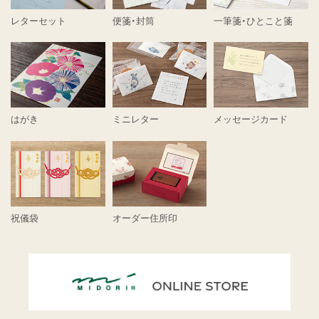
レターセット
便箋・封筒
一筆箋・ひとこと箋
はがき
ミニレター
メッセージカード
祝儀袋
オーダー住所印