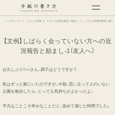
トップページ
くらしの文例
くらしの文例（例文）：励まし
くらしの文例（例文）：励ま
手紙の基本
仕事の手紙の書き方
【文例】しばらく会っていない方への
近
況報告と励まし-1（友人へ）
くらしの文例
お久しぶり！○○さん、調子はどうですか？
仕事の文例
私はずっと家にいたのですが、今朝、思い立って人のいない
特集
公園を散歩したら、とっても気持ちがよかったよ。
ミドリオフィシャルサイト
平凡なことこそ幸せなことだと、改めて感じた時間でした。