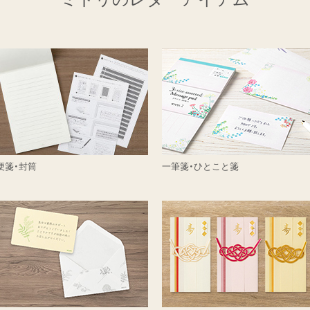
便箋・封筒
一筆箋・ひとこと箋