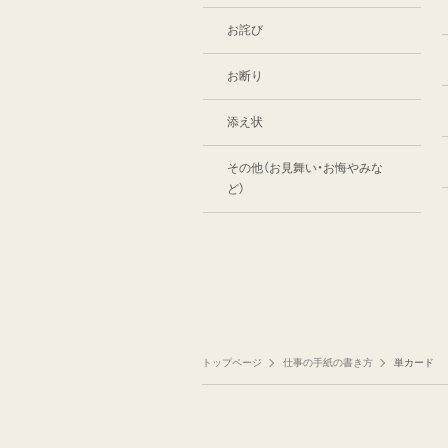
お詫び
お断り
添え状
その他（お見舞い・お悔やみな
ど）
トップページ
仕事の手紙の書き方
単カード