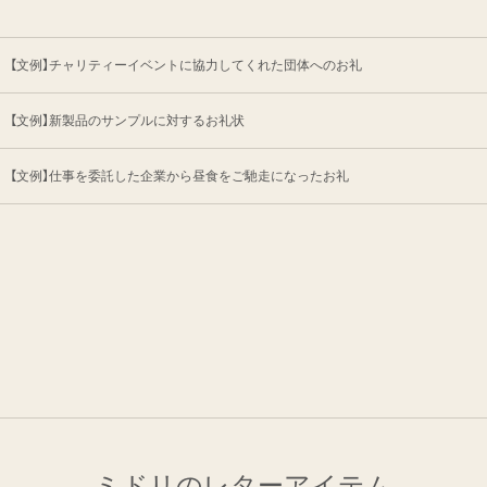
【文例】チャリティーイベントに協力してくれた
団体へのお礼
【文例】新製品のサンプルに対するお礼状
【文例】仕事を委託した企業から昼食を
ご馳走になったお礼
ミドリのレターアイテム