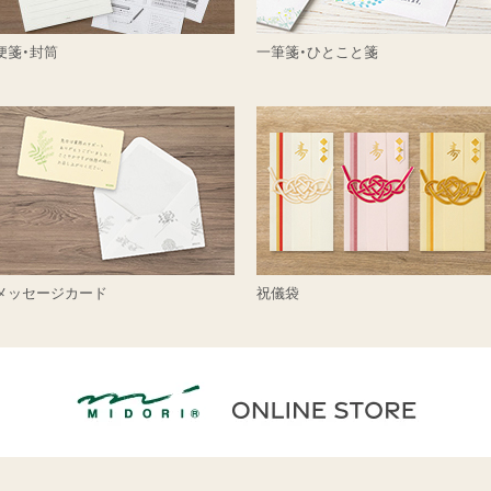
便箋・封筒
一筆箋・ひとこと箋
メッセージカード
祝儀袋