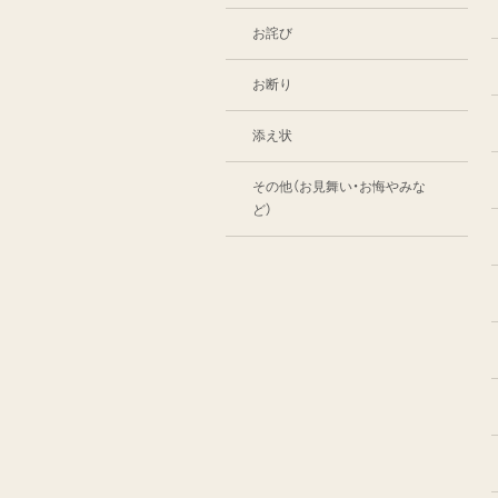
お詫び
お断り
添え状
その他（お見舞い・お悔やみな
ど）