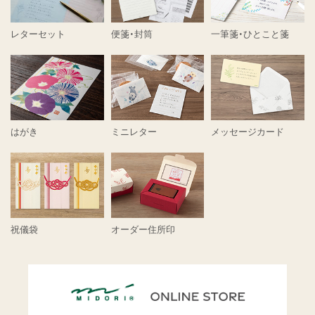
レターセット
便箋・封筒
一筆箋・ひとこと箋
はがき
ミニレター
メッセージカード
祝儀袋
オーダー住所印