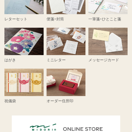
レターセット
便箋・封筒
一筆箋・ひとこと箋
はがき
ミニレター
メッセージカード
祝儀袋
オーダー住所印