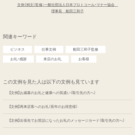
文例（例文）監修：一般社団法人日本プロトコール・マナー協会
理事長 船田三和子
関連キーワード
ビジネス
仕事文例
船田三和子監修
お礼・感謝
来店のお礼
お客様
この文例を見た人は以下の文例も見ています
【文例】お歳暮のお礼と健康への気遣い（取引先の方へ）
【文例】再来店客へのお礼（長年のお得意様）
【文例】出張先でお世話になったお礼のメッセージカード（取引先の方へ）