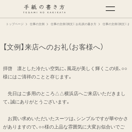
トップページ
仕事の文例
仕事の文例（例文）：お礼状の書き方
仕事の文例（例文）：お
手紙の基本
仕事の手紙の書き方
【文例】来店へのお礼（お客様へ）
くらしの文例
拝啓 凛とした冷たい空気に、風花が美しく輝くこの頃、○○
様にはご清祥のことと存じます。
仕事の文例
先日はご多用のところ△△横浜店へご来店いただきまし
特集
て、誠にありがとうございます。
ミドリオフィシャルサイト
お買い求めいただいたスーツは、シンプルですが華やかさ
がありますので、○○様の上品な雰囲気に大変お似合いでご