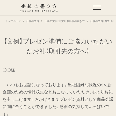
トップページ
仕事の文例
仕事の文例（例文）：お礼状の書き方
仕事の文例（例文）：お
手紙の基本
仕事の手紙の書き方
【文例】プレゼン準備にご協力いただい
たお礼
（取引先の方へ）
くらしの文例
〇〇様
仕事の文例
いつもお世話になっております。出社困難な状況の中、新
特集
企画のための情報収集などおこなっていただき、心よりお礼
を申し上げます。おかげさまでプレゼン資料として商品会議
ミドリオフィシャルサイト
に間に合うことができました。感謝の気持ちでいっぱいで
す。