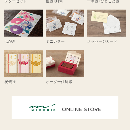
レターセット
便箋・封筒
一筆箋・ひとこと箋
はがき
ミニレター
メッセージカード
祝儀袋
オーダー住所印