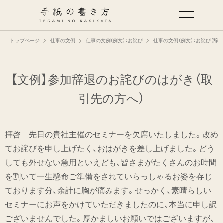
トップページ
仕事の文例
仕事の文例（例文）：お詫び
仕事の文例（例文）：お詫び（辞
手紙の基本
仕事の手紙の書き方
【文例】参加辞退のお詫びのはがき（取
引先の方へ）
くらしの文例
拝啓 先日の貴社主催のセミナーを欠席いたしました。改め
仕事の文例
てお詫びを申し上げたく、おはがきを差し上げました。どう
しても外せない急用といえども、皆さまがたくさんのお時間
特集
を割いて一生懸命ご準備をされていらっしゃるお姿を存じ
ております分、余計に胸が痛みます。せっかく、素晴らしい
ミドリオフィシャルサイト
セミナーにお声をかけていただきましたのに、本当に申し訳
ございませんでした。厚かましいお願いではございますが、