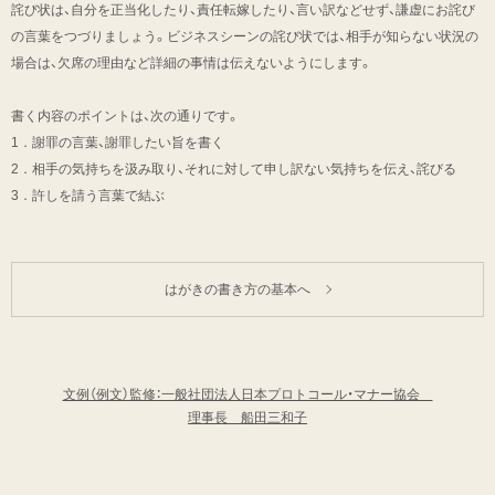
詫び状は、自分を正当化したり、責任転嫁したり、言い訳などせず、謙虚にお詫び
の言葉をつづりましょう。ビジネスシーンの詫び状では、相手が知らない状況の
場合は、欠席の理由など詳細の事情は伝えないようにします。
書く内容のポイントは、次の通りです。
1．謝罪の言葉、謝罪したい旨を書く
2．相手の気持ちを汲み取り、それに対して申し訳ない気持ちを伝え、詫びる
3．許しを請う言葉で結ぶ
はがきの書き方の基本へ
文例（例文）監修：一般社団法人日本プロトコール・マナー協会
理事長 船田三和子