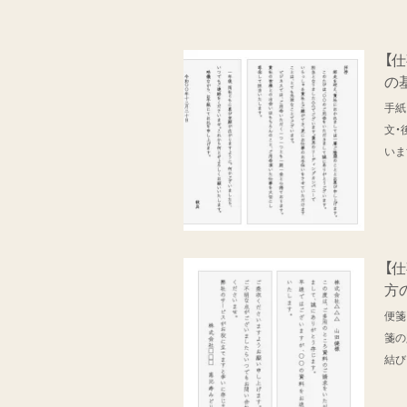
【
の
手紙
文・
いま
【
方
便箋
箋の
結び