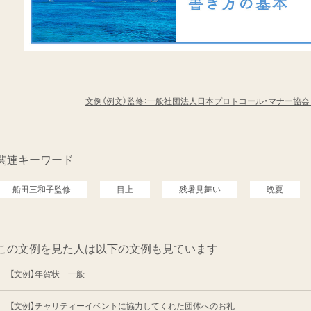
文例（例文）監修：一般社団法人日本プロトコール・マナー協
関連キーワード
船田三和子監修
目上
残暑見舞い
晩夏
この文例を見た人は以下の文例も見ています
【文例】年賀状 一般
【文例】チャリティーイベントに協力してくれた団体へのお礼