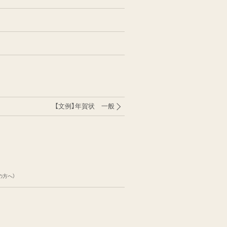
【文例】年賀状 一般
の方へ）