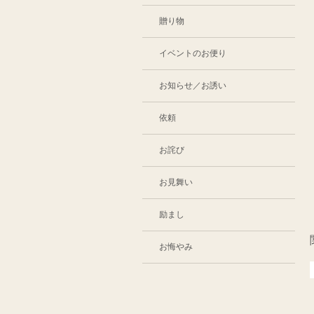
贈り物
イベントのお便り
お知らせ／お誘い
依頼
お詫び
お見舞い
励まし
お悔やみ