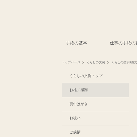
手紙の基本
仕事の手紙の
トップページ
くらしの文例
くらしの文例（例文
くらしの文例トップ
お礼／感謝
喪中はがき
お祝い
ご挨拶