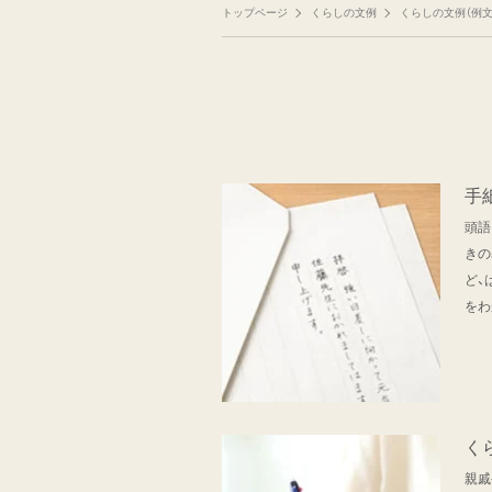
トップページ
くらしの文例
くらしの文例（例文
手
頭語
きの
ど、
をわ
く
親戚