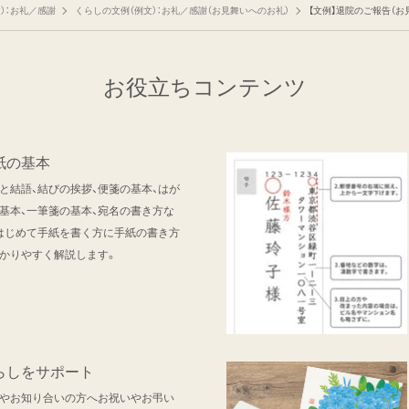
）：お礼／感謝
くらしの文例（例文）：お礼／感謝（お見舞いへのお礼）
【文例】退院のご報告（
お役立ちコンテンツ
紙の基本
と結語、結びの挨拶、便箋の基本、はが
基本、一筆箋の基本、宛名の書き方な
はじめて手紙を書く方に手紙の書き方
かりやすく解説します。
らしをサポート
やお知り合いの方へお祝いやお弔い