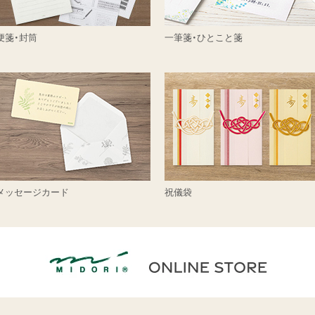
便箋・封筒
一筆箋・ひとこと箋
メッセージカード
祝儀袋