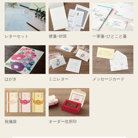
レターセット
便箋・封筒
一筆箋・ひとこと箋
はがき
ミニレター
メッセージカード
祝儀袋
オーダー住所印