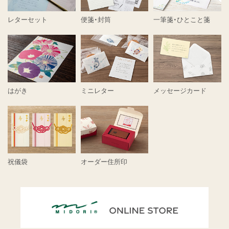
レターセット
便箋・封筒
一筆箋・ひとこと箋
はがき
ミニレター
メッセージカード
祝儀袋
オーダー住所印