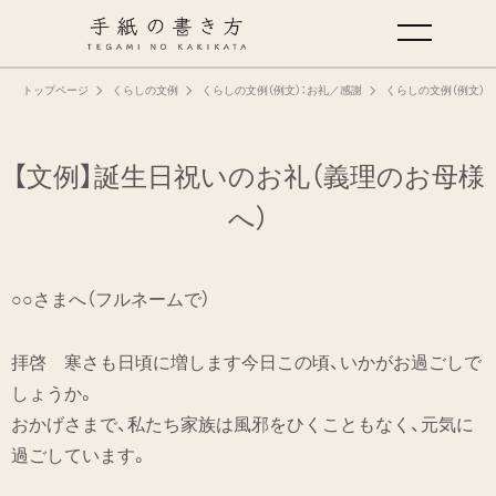
トップページ
くらしの文例
くらしの文例（例文）：お礼／感謝
くらしの文例（例文）：
手紙の基本
仕事の手紙の書き方
【文例】誕生日祝いのお礼（義理のお母様
へ）
くらしの文例
○○さまへ（フルネームで）
仕事の文例
拝啓 寒さも日頃に増します今日この頃、いかがお過ごしで
特集
しょうか。
おかげさまで、私たち家族は風邪をひくこともなく、元気に
ミドリオフィシャルサイト
過ごしています。