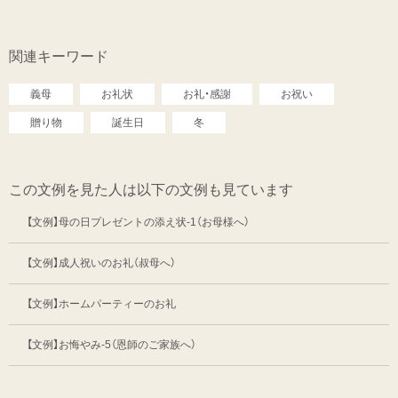
関連キーワード
義母
お礼状
お礼・感謝
お祝い
贈り物
誕生日
冬
この文例を見た人は以下の文例も見ています
【文例】母の日プレゼントの添え状-1（お母様へ）
【文例】成人祝いのお礼（叔母へ）
【文例】ホームパーティーのお礼
【文例】お悔やみ-5（恩師のご家族へ）