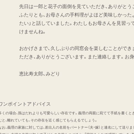
先日は一郎と花子の面倒を見ていただき、ありがとう
ふたりとも、お母さんの手料理がよほど美味しかった
たい」と話していました。わたしもお母さんを見習っ
けませんね。
おかげさまで、久しぶりの同窓会を楽しむことができ
ただき、ありがとうございます。また連絡します。お
恵比寿太郎、みどり
ワンポイントアドバイス
多くの場合、孫はだれよりも可愛らしい存在です。義理の両親に宛てて手紙を書くとき
むと、離れていても、その存在を近く感じてもらえるでしょう。
なお、義理の家族に対しては、差出人の名前をパートナー（夫・嫁）と連名にして送り