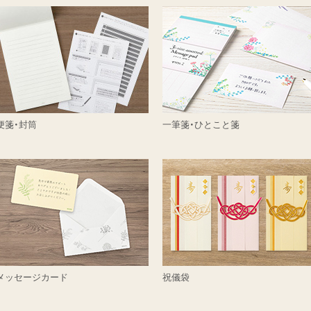
便箋・封筒
一筆箋・ひとこと箋
メッセージカード
祝儀袋