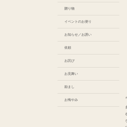
贈り物
イベントのお便り
お知らせ／お誘い
依頼
お詫び
お見舞い
励まし
お悔やみ