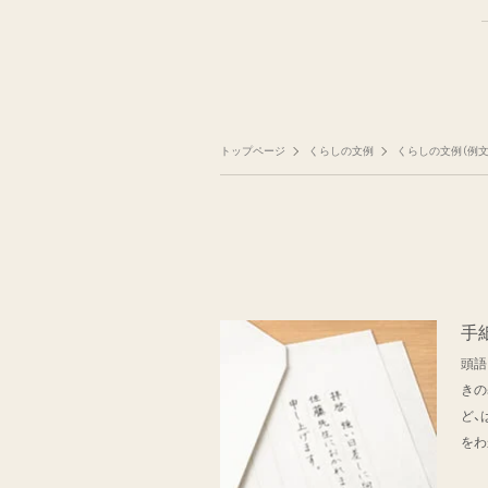
トップページ
くらしの文例
くらしの文例（例文
手
頭語
きの
ど、
をわ