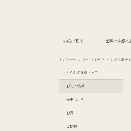
手紙の基本
仕事の手紙の
トップページ
くらしの文例
くらしの文例（例文
くらしの文例トップ
お礼／感謝
喪中はがき
お祝い
ご挨拶