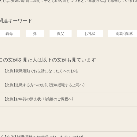
状では、夫婦の名前に加えて子どもの名前もつづると、「家族みんなで感謝している」
関連キーワード
義母
孫
義父
お礼状
両親（義理）
この文例を見た人は以下の文例も見ています
【文例】就職活動でお世話になった方へのお礼
【文例】退職する方へのお礼（定年退職する上司へ）
【文例】お年賀の添え状-1（娘婿のご両親へ）