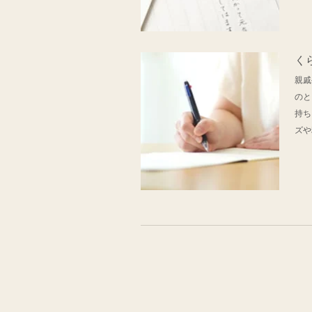
く
親戚
のと
持ち
ズや