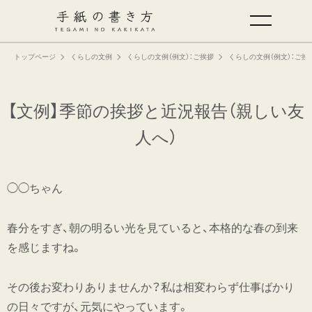
トップページ
くらしの文例
くらしの文例（例文）：ご挨拶
くらしの文例（例文）：ご挨
手紙の基本
仕事の手紙の書き方
【文例】季節の挨拶と近況報告（親しい友
人へ）
くらしの文例
◯◯ちゃん
仕事の文例
春分をすぎ、朝の明るい光を見ていると、本格的な春の到来
特集
を感じますね。
ミドリオフィシャルサイト
その後お変わりありませんか？私は相変わらず仕事ばかり
の日々ですが、元気にやっています。