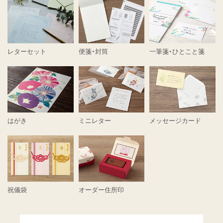
レターセット
便箋・封筒
一筆箋・ひとこと箋
はがき
ミニレター
メッセージカード
祝儀袋
オーダー住所印