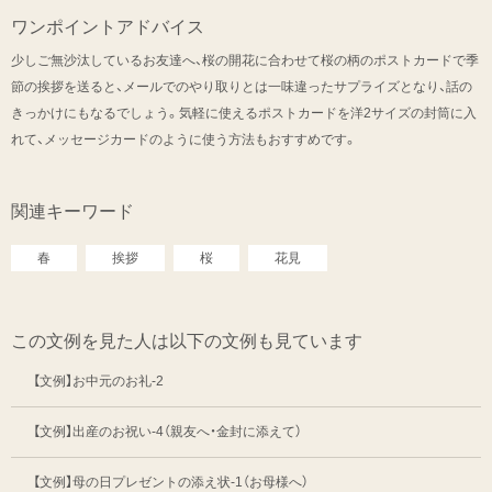
ワンポイントアドバイス
少しご無沙汰しているお友達へ、桜の開花に合わせて桜の柄のポストカードで季
節の挨拶を送ると、メールでのやり取りとは一味違ったサプライズとなり、話の
きっかけにもなるでしょう。気軽に使えるポストカードを洋2サイズの封筒に入
れて、メッセージカードのように使う方法もおすすめです。
関連キーワード
春
挨拶
桜
花見
この文例を見た人は以下の文例も見ています
【文例】お中元のお礼-2
【文例】出産のお祝い-4（親友へ・金封に添えて）
【文例】母の日プレゼントの添え状-1（お母様へ）