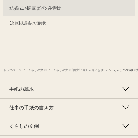
結婚式・披露宴の招待状
【文例】披露宴の招待状
トップページ
くらしの文例
くらしの文例（例文）：お知らせ／お誘い
くらしの文例（例
手紙の基本
仕事の手紙の書き方
くらしの文例