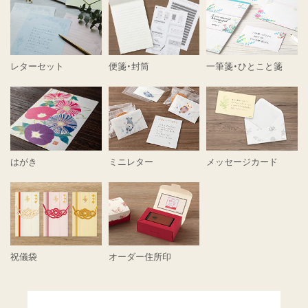
レターセット
便箋・封筒
一筆箋・ひとこと箋
はがき
ミニレター
メッセージカード
祝儀袋
オーダー住所印