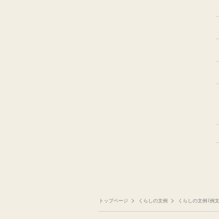
トップページ
くらしの文例
くらしの文例（例文