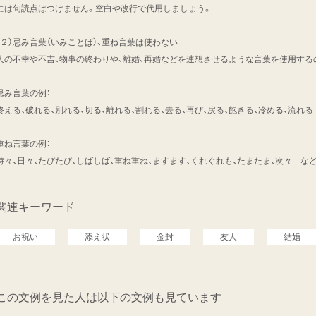
には句読点はつけません。空白や改行で代用しましょう。
（２）忌み言葉（いみことば）、重ね言葉は使わない
人の不幸や不吉、物事の終わりや、離婚、再婚などを連想させるような言葉を使用する
忌み言葉の例：
終える、破れる、別れる、切る、離れる、割れる、去る、再び、戻る、飽きる、冷める、流れ
重ね言葉の例：
時々、日々、たびたび、しばしば、重ね重ね、ますます、くれぐれも、たまたま、次々 な
関連キーワード
お祝い
添え状
金封
友人
結婚
この文例を見た人は以下の文例も見ています