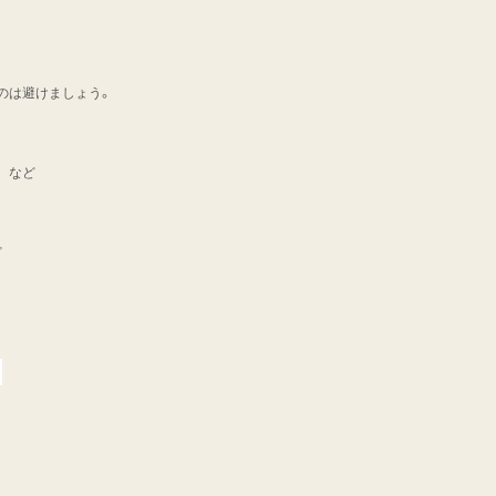
のは避けましょう。
る など
ど