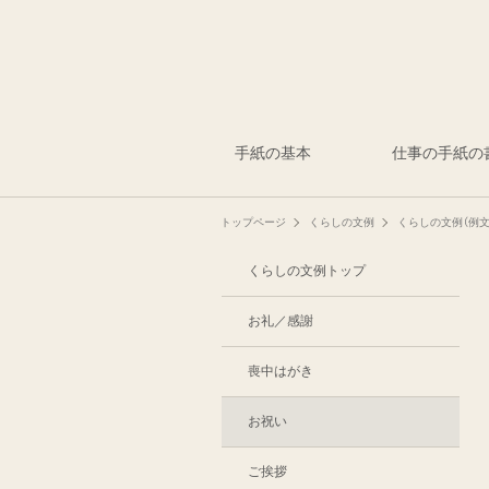
手紙の基本
仕事の手紙の
トップページ
くらしの文例
くらしの文例（例文
くらしの文例トップ
お礼／感謝
喪中はがき
お祝い
ご挨拶