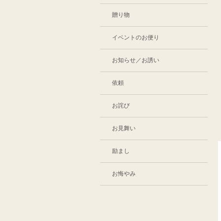
贈り物
イベントのお便り
お知らせ／お誘い
依頼
お詫び
お見舞い
励まし
お悔やみ