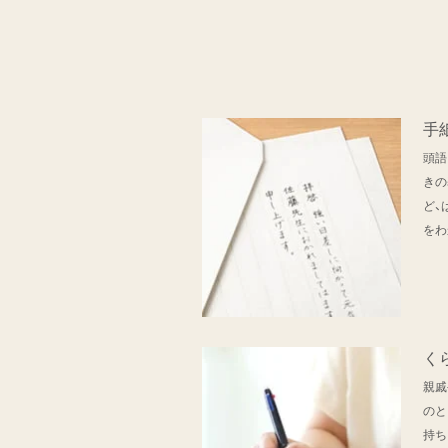
手
頭語
きの
ど、
をわ
く
親戚
のと
持ち