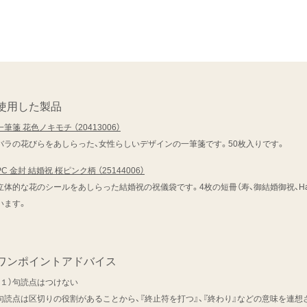
使用した製品
一筆箋 花色ノキモチ （20413006）
バラの花びらをあしらった、女性らしいデザインの一筆箋です。50枚入りです。
PC 金封 結婚祝 桜ピンク柄 （25144006）
立体的な花のシールをあしらった結婚祝の祝儀袋です。4枚の短冊（寿、御結婚御祝、Happ
います。
ワンポイントアドバイス
（１）句読点はつけない
句読点は区切りの役割があることから、『終止符を打つ』、『終わり』などの意味を連