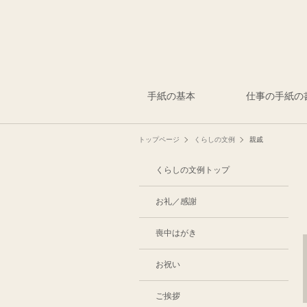
手紙の基本
仕事の手紙の
トップページ
くらしの文例
親戚
くらしの文例トップ
お礼／感謝
喪中はがき
お祝い
ご挨拶