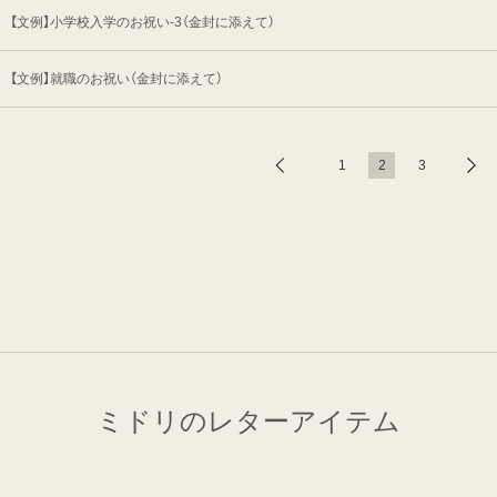
【文例】小学校入学のお祝い-3（金封に添えて）
【文例】就職のお祝い（金封に添えて）
1
2
3
ミドリのレターアイテム