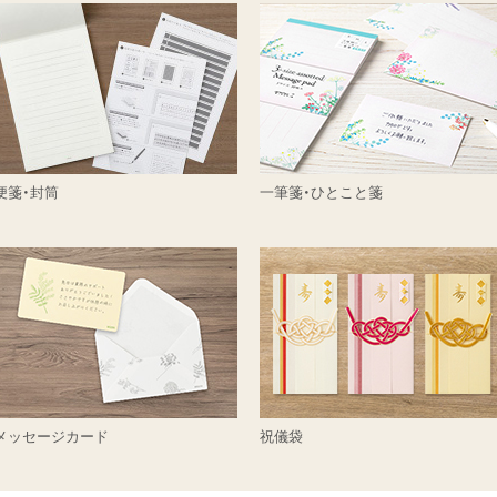
便箋・封筒
一筆箋・ひとこと箋
メッセージカード
祝儀袋