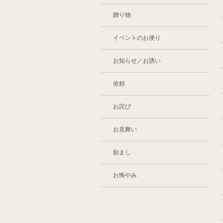
贈り物
イベントのお便り
お知らせ／お誘い
依頼
お詫び
お見舞い
励まし
お悔やみ