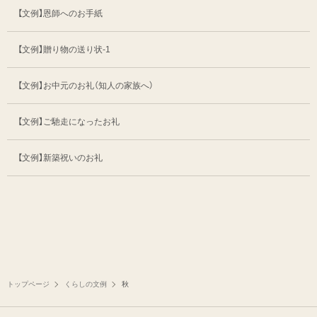
【文例】恩師へのお手紙
【文例】贈り物の送り状-1
【文例】お中元のお礼（知人の家族へ）
【文例】ご馳走になったお礼
【文例】新築祝いのお礼
トップページ
くらしの文例
秋