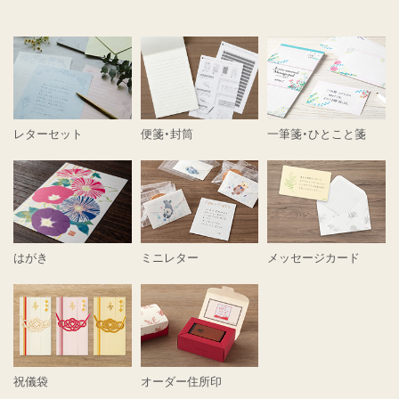
レターセット
便箋・封筒
一筆箋・ひとこと箋
はがき
ミニレター
メッセージカード
祝儀袋
オーダー住所印