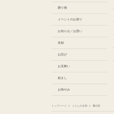
贈り物
イベントのお便り
お知らせ／お誘い
依頼
お詫び
お見舞い
励まし
お悔やみ
トップページ
くらしの文例
母の日