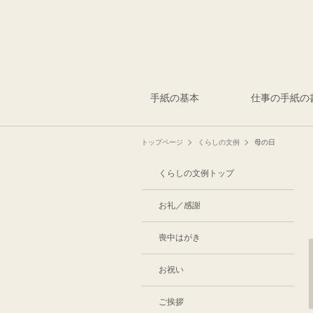
手紙の基本
仕事の手紙の
トップページ
くらしの文例
母の日
くらしの文例トップ
お礼／感謝
喪中はがき
お祝い
ご挨拶