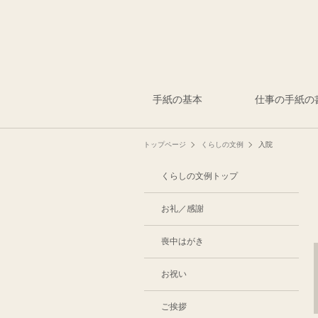
手紙の基本
仕事の手紙の
トップページ
くらしの文例
入院
くらしの文例トップ
お礼／感謝
喪中はがき
お祝い
ご挨拶