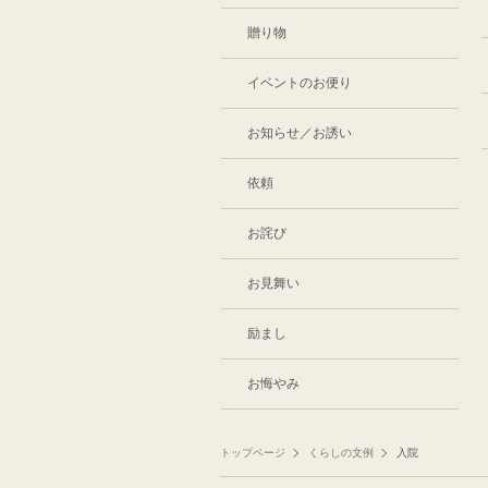
贈り物
イベントのお便り
お知らせ／お誘い
依頼
お詫び
お見舞い
励まし
お悔やみ
トップページ
くらしの文例
入院