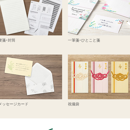
便箋・封筒
一筆箋・ひとこと箋
メッセージカード
祝儀袋