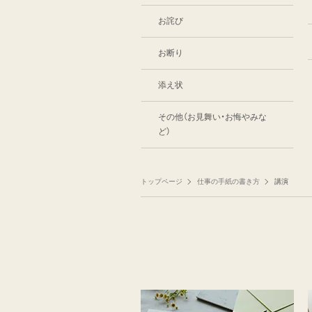
お詫び
お断り
添え状
その他（お見舞い・お悔やみな
ど）
トップページ
仕事の手紙の書き方
講演