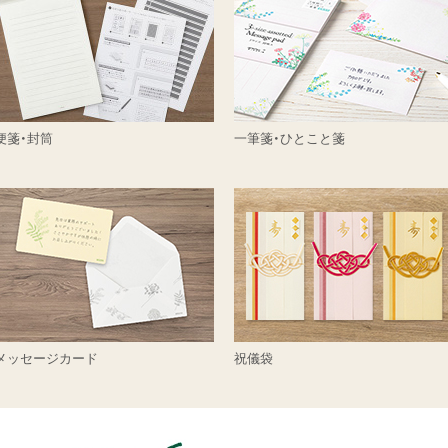
便箋・封筒
一筆箋・ひとこと箋
メッセージカード
祝儀袋