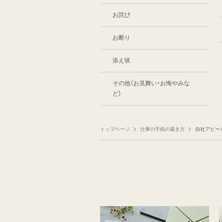
お詫び
お断り
添え状
その他（お見舞い・お悔やみな
ど）
トップページ
仕事の手紙の書き方
自社アピー