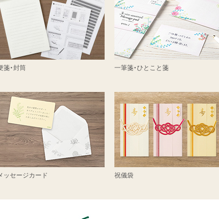
便箋・封筒
一筆箋・ひとこと箋
メッセージカード
祝儀袋