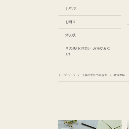
お詫び
お断り
添え状
その他（お見舞い・お悔やみな
ど）
トップページ
仕事の手紙の書き方
発送遅延