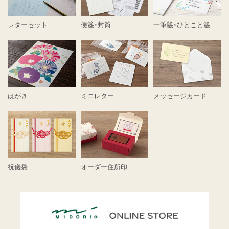
レターセット
便箋・封筒
一筆箋・ひとこと箋
はがき
ミニレター
メッセージカード
祝儀袋
オーダー住所印