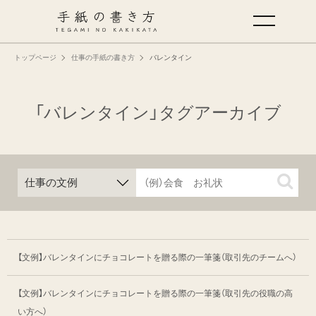
トップページ
仕事の手紙の書き方
バレンタイン
手紙の基本
仕事の手紙の書き方
「バレンタイン」タグアーカイブ
くらしの文例
仕事の文例
特集
【文例】バレンタインにチョコレートを贈る際の一筆箋
（取引先のチームへ）
ミドリオフィシャルサイト
【文例】バレンタインにチョコレートを贈る際の一筆箋
（取引先の役職の高
い方へ）