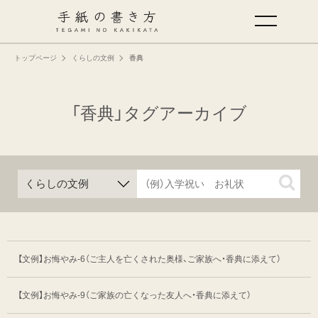
トップページ
くらしの文例
香典
手紙の基本
仕事の手紙の書き方
「香典」タグアーカイブ
くらしの文例
仕事の文例
特集
【文例】お悔やみ-6
（ご主人を亡くされた奥様、ご家族へ・香典に添えて）
ミドリオフィシャルサイト
【文例】お悔やみ-9
（ご家族の亡くなった友人へ・香典に添えて）