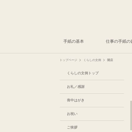
手紙の基本
仕事の手紙の
トップページ
くらしの文例
開店
くらしの文例トップ
お礼／感謝
喪中はがき
お祝い
ご挨拶