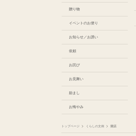
贈り物
イベントのお便り
お知らせ／お誘い
依頼
お詫び
お見舞い
励まし
お悔やみ
トップページ
くらしの文例
開店