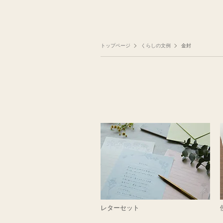
トップページ
くらしの文例
金封
レターセット