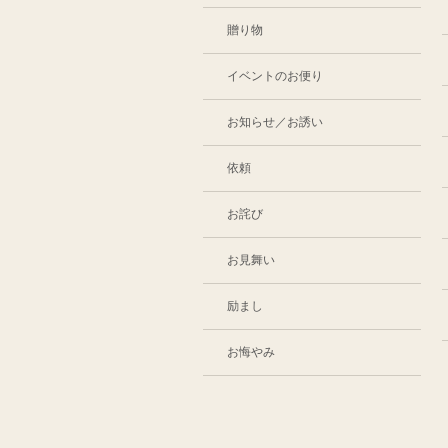
贈り物
イベントのお便り
お知らせ／お誘い
依頼
お詫び
お見舞い
励まし
お悔やみ