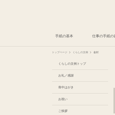
手紙の基本
仕事の手紙の
トップページ
くらしの文例
金封
くらしの文例トップ
お礼／感謝
喪中はがき
お祝い
ご挨拶