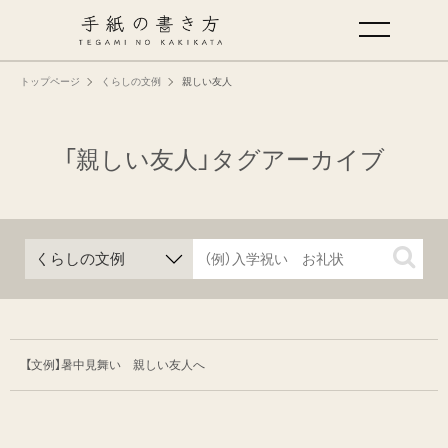
トップページ
くらしの文例
親しい友人
手紙の基本
仕事の手紙の書き方
「親しい友人」タグアーカイブ
くらしの文例
仕事の文例
特集
【文例】暑中見舞い 親しい友人へ
ミドリオフィシャルサイト