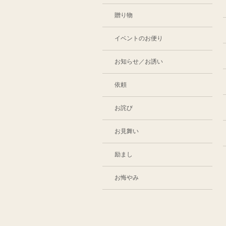
贈り物
イベントのお便り
お知らせ／お誘い
依頼
お詫び
お見舞い
励まし
お悔やみ