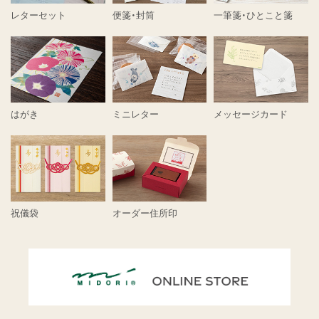
レターセット
便箋・封筒
一筆箋・ひとこと箋
はがき
ミニレター
メッセージカード
祝儀袋
オーダー住所印