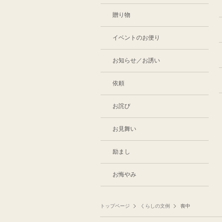
贈り物
イベントのお便り
お知らせ／お誘い
依頼
お詫び
お見舞い
励まし
お悔やみ
トップページ
くらしの文例
喪中