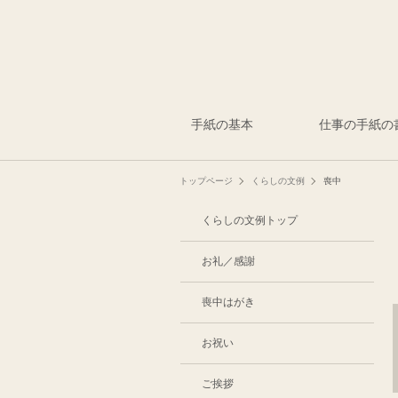
手紙の基本
仕事の手紙の
トップページ
くらしの文例
喪中
くらしの文例トップ
お礼／感謝
喪中はがき
お祝い
ご挨拶