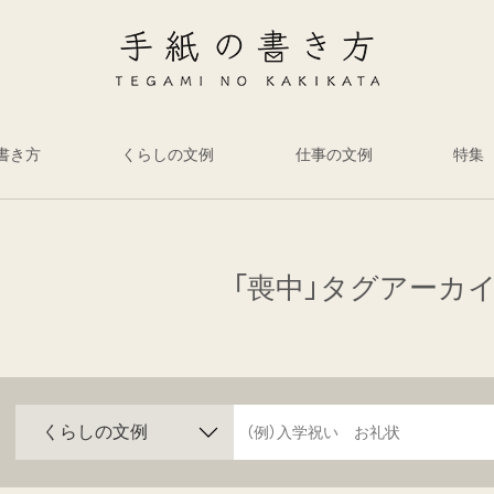
書き方
くらしの文例
仕事の文例
特集
「喪中」タグアーカ